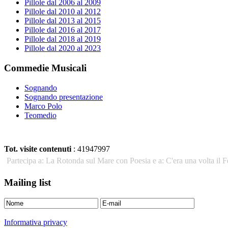
Pillole dal 2006 al 2009
Pillole dal 2010 al 2012
Pillole dal 2013 al 2015
Pillole dal 2016 al 2017
Pillole dal 2018 al 2019
Pillole dal 2020 al 2023
Commedie Musicali
Sognando
Sognando presentazione
Marco Polo
Teomedio
Tot. visite contenuti
: 41947997
Partecipa a: La Rotonda sul Mare con Poesia e a: C'era una volta il F
Mailing list
Informativa privacy