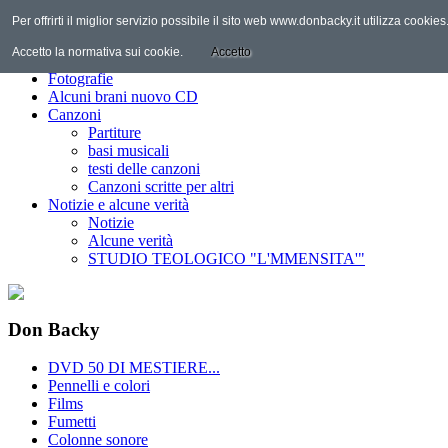
Per offrirti il miglior servizio possibile il sito web www.donbacky.it utilizza cooki
Home
Il Personaggio
Accetto la normativa sui cookie.
Accetto
Discografia
Fotografie
Alcuni brani nuovo CD
Canzoni
Partiture
basi musicali
testi delle canzoni
Canzoni scritte per altri
Notizie e alcune verità
Notizie
Alcune verità
STUDIO TEOLOGICO "L'MMENSITA'"
Don Backy
DVD 50 DI MESTIERE...
Pennelli e colori
Films
Fumetti
Colonne sonore