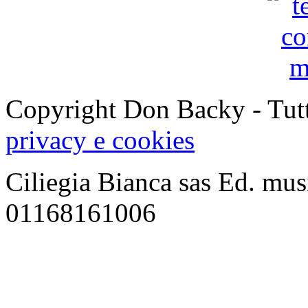
Copyright Don Backy - Tutti 
privacy e cookies
جوستين
Ciliegia Bianca sas Ed. musi
جاكوبس
-
01168161006
Justine
Jakobs