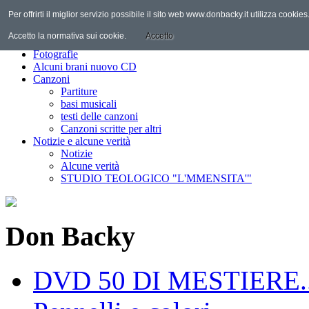
Per offrirti il miglior servizio possibile il sito web www.donbacky.it utilizza cooki
Home
Il Personaggio
Accetto la normativa sui cookie.
Accetto
Discografia
Fotografie
Alcuni brani nuovo CD
Canzoni
Partiture
basi musicali
testi delle canzoni
Canzoni scritte per altri
Notizie e alcune verità
Notizie
Alcune verità
STUDIO TEOLOGICO "L'MMENSITA'"
Don Backy
DVD 50 DI MESTIERE..