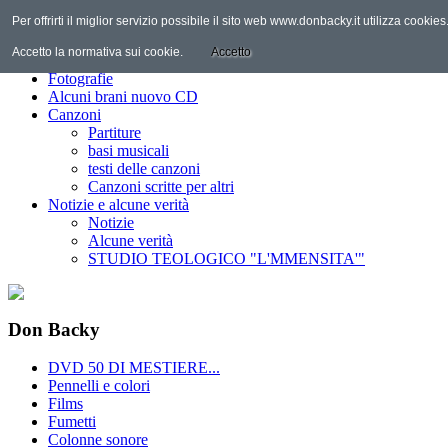
Per offrirti il miglior servizio possibile il sito web www.donbacky.it utilizza cooki
Home
Il Personaggio
Accetto la normativa sui cookie.
Accetto
Discografia
Fotografie
Alcuni brani nuovo CD
Canzoni
Partiture
basi musicali
testi delle canzoni
Canzoni scritte per altri
Notizie e alcune verità
Notizie
Alcune verità
STUDIO TEOLOGICO "L'MMENSITA'"
Don Backy
DVD 50 DI MESTIERE...
Pennelli e colori
Films
Fumetti
Colonne sonore