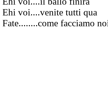
Ehi voi....il ballo finirà
Ehi voi....venite tutti qua
Fate........come facciamo no