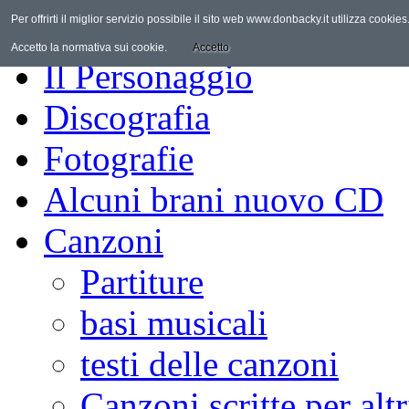
Per offrirti il miglior servizio possibile il sito web www.donbacky.it utilizza cooki
Home
Accetto la normativa sui cookie.
Accetto
Il Personaggio
Discografia
Fotografie
Alcuni brani nuovo CD
Canzoni
Partiture
basi musicali
testi delle canzoni
Canzoni scritte per altr