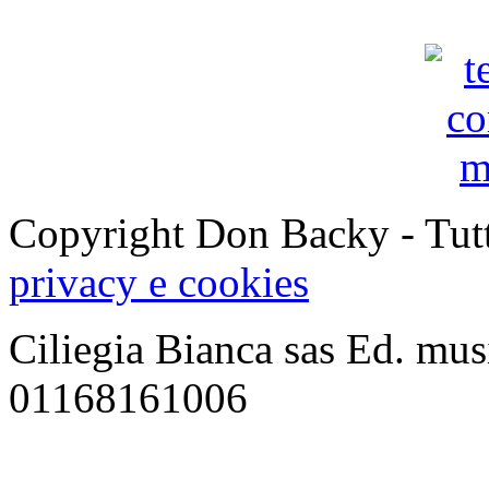
Copyright Don Backy - Tutti 
privacy e cookies
جوستين
Ciliegia Bianca sas Ed. musi
جاكوبس
-
01168161006
Justine
Jakobs