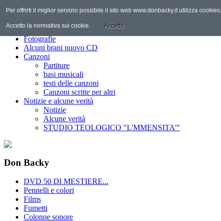
Per offrirti il miglior servizio possibile il sito web www.donbacky.it utilizza cooki
Home
Il Personaggio
Accetto la normativa sui cookie.
Accetto
Discografia
Fotografie
Alcuni brani nuovo CD
Canzoni
Partiture
basi musicali
testi delle canzoni
Canzoni scritte per altri
Notizie e alcune verità
Notizie
Alcune verità
STUDIO TEOLOGICO "L'MMENSITA'"
Don Backy
DVD 50 DI MESTIERE...
Pennelli e colori
Films
Fumetti
Colonne sonore