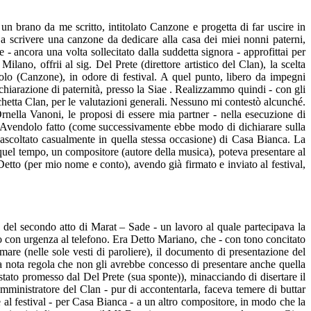
n brano da me scritto, intitolato Canzone e progetta di far uscire in
 scrivere una canzone da dedicare alla casa dei miei nonni paterni,
 - ancora una volta sollecitato dalla suddetta signora - approfittai per
ano, offrii al sig. Del Prete (direttore artistico del Clan), la scelta
olo (Canzone), in odore di festival. A quel punto, libero da impegni
chiarazione di paternità, presso la Siae . Realizzammo quindi - con gli
ichetta Clan, per le valutazioni generali. Nessuno mi contestò alcunché.
rnella Vanoni, le proposi di essere mia partner - nella esecuzione di
o. Avendolo fatto (come successivamente ebbe modo di dichiarare sulla
 (ascoltato casualmente in quella stessa occasione) di Casa Bianca. La
n quel tempo, un compositore (autore della musica), poteva presentare al
 Detto (per mio nome e conto), avendo già firmato e inviato al festival,
del secondo atto di Marat – Sade - un lavoro al quale partecipava la
to con urgenza al telefono. Era Detto Mariano, che - con tono concitato
rmare (nelle sole vesti di paroliere), il documento di presentazione del
la nota regola che non gli avrebbe concesso di presentare anche quella
stato promesso dal Del Prete (sua sponte)), minacciando di disertare il
’amministratore del Clan - pur di accontentarla, faceva temere di buttar
al festival - per Casa Bianca - a un altro compositore, in modo che la