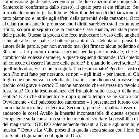
commissione giudicante, vedendo per le due canzoni due compositori
Santercole (confermata dallo stesso), il quale però si era rifiutato. 
formale documento (si badi bene: Non il bollettino di dichiarazione d
tutto platonico e inutile agli effetti della paternità della canzone). O
al Clan (nonostante le promesse che i diritti sarebbero stati comunque 
rifiuto, scoprii in seguito che la canzone Casa Bianca, era stata pres
delle parole. Questa la goccia che fece traboccare il vaso delle angher
schierate alle sue spalle le batterie pesanti di A. Celentano - pensò
autore delle parole, pur non avendo mai (io) firmato alcun bollettino d
30 anni – ho perduto questa canzone per la parte musicale, che è st
combriccola volesse darmele), a queste seguenti domande: (Mi chiedo:
mi concede di essere l’autore delle parole? E quando le avrei scritte?
quell’individuo, visto che in seguito l’ha testimoniato? Perché – visto c
non l’ho mai fatto per nessuno, se non – agli inizi – per interni al C
foglio che conteneva la melodia del brano – che dicono si trovasse con
rischio così grave e certo? E anche ammesso che esistesse un tavolo de
fosse sua? Con la testimonianza del fruttaiolo sotto casa, o della 
sentita? E su che strumento? E dopo quanto tempo se ne sono ricordati
Ovviamente - dal palcoscenico sanremese – i presentatori furono cos
anomalia burocratica, o tecnica. Secondo, perché - qualora fossero st
andarono le cose! Avallo la linearità incontestabile di questa espos
competente sulla causa, ma solo incaricato di sondare la possibilità d
del magistrato: ”GIURO solennemente davanti a Dio e agli uomini, e s
musica!” Detto e La Valle presenti in quella stessa stanza con i loro le
coi Santi, (figuriamoci col figlio di Dio).