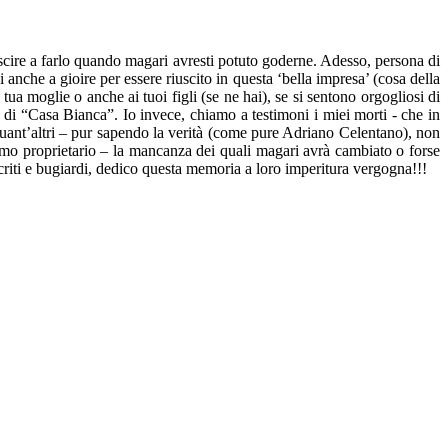
riuscire a farlo quando magari avresti potuto goderne. Adesso, persona di
i anche a gioire per essere riuscito in questa ‘bella impresa’ (cosa della
 tua moglie o anche ai tuoi figli (se ne hai), se si sentono orgogliosi di
a di “Casa Bianca”. Io invece, chiamo a testimoni i miei morti - che in
 e quant’altri – pur sapendo la verità (come pure Adriano Celentano), non
ittimo proprietario – la mancanza dei quali magari avrà cambiato o forse
criti e bugiardi, dedico questa memoria a loro imperitura vergogna!!!