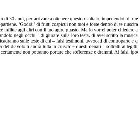
più di 30 anni, per arrivare a ottenere questo risultato, impedendoti di 
partiene. ‘Godrài’ di frutti cospicui non tuoi e forse dentro di te riuscira
inflitte agli altri con il tuo agire guasto. Ma io vorrei poter chiedere a
ndolo negli occhi – di giurare sulla loro testa, di aver scritto la music
 ricadranno sulle teste di chi – falsi testimoni, avvocati di controparte
 del diavolo ti andrà tutta in crusca’ e questi denari – sottratti al leg
e certamente non potranno portare che sofferenze e drammi. Ai falsi, ipo