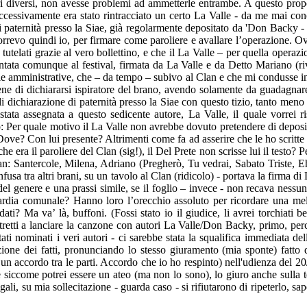
 diversi, non avesse problemi ad ammetterle entrambe. A questo propo
Successivamente era stato rintracciato un certo La Valle - da me mai cono
i paternità presso la Siae, già regolarmente depositato da 'Don Backy -
ccorrevo quindi io, per firmare come paroliere e avallare l’operazione. O
tutelati grazie al vero bollettino, e che il La Valle – per quella operazi
entata comunque al festival, firmata da La Valle e da Detto Mariano (ri
ie amministrative, che – da tempo – subivo al Clan e che mi condusse ine
 bene di dichiararsi ispiratore del brano, avendo solamente da guadagna
i dichiarazione di paternità presso la Siae con questo tizio, tanto meno 
ata assegnata a questo sedicente autore, La Valle, il quale vorrei r
 Per quale motivo il La Valle non avrebbe dovuto pretendere di deposi
 Dove? Con lui presente? Altrimenti come fa ad asserire che le ho scritt
he era il paroliere del Clan (sig!), il Del Prete non scrisse lui il testo?
lan: Santercole, Milena, Adriano (Pregherò, Tu vedrai, Sabato Triste, E
fusa tra altri brani, su un tavolo al Clan (ridicolo) - portava la firma
l genere e una prassi simile, se il foglio – invece - non recava nessuna 
guardia comunale? Hanno loro l’orecchio assoluto per ricordare una m
? Ma va’ là, buffoni. (Fossi stato io il giudice, li avrei torchiati ben
tretti a lanciare la canzone con autori La Valle/Don Backy, primo, per
ati nominati i veri autori - ci sarebbe stata la squalifica immediata 
izione dei fatti, pronunciando lo stesso giuramento (mia sponte) fatto 
i un accordo tra le parti. Accordo che io ho respinto) nell'udienza del 2
iccome potrei essere un ateo (ma non lo sono), lo giuro anche sulla tes
gali, su mia sollecitazione - guarda caso - si rifiutarono di ripeterlo, s