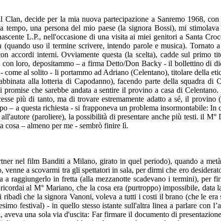
 il Clan, decide per la mia nuova partecipazione a Sanremo 1968, con u
 tempo, una persona del mio paese (la signora Bossi), mi stimolava a
scente L.P., nell'occasione di una visita ai miei genitori a Santa Croce
quando uso il termine scrivere, intendo parole e musica). Tornato a Mil
n accordi interni. Ovviamente questa (la scelta), cadde sul primo tit
s e con loro, depositammo – a firma Detto/Don Backy - il bollettino di di
 - come al solito - li portammo ad Adriano (Celentano), titolare della et
abbinata alla lotteria di Capodanno), facendo parte della squadra di O
mi promise che sarebbe andata a sentire il provino a casa di Celentan
cesse più di tanto, ma di trovare estremamente adatto a sé, il provino
troppo – a questa richiesta - si frapponeva un problema insormontabile: I
ll'autore (paroliere), la possibilità di presentare anche più testi. il M°
 cosa – almeno per me - sembrò finire lì.
ner nel film Banditi a Milano, girato in quel periodo), quando a metà 
venne a scovarmi tra gli spettatori in sala, per dirmi che ero desidera
a a raggiungerlo in fretta (alla mezzanotte scadevano i termini), per fi
, ricordai al M° Mariano, che la cosa era (purtroppo) impossibile, data 
badì che la signora Vanoni, voleva a tutti i costi il brano (che le era 
mo festival) - in quello stesso istante sull'altra linea a parlare con l
aveva una sola via d'uscita: Far firmare il documento di presentazione 