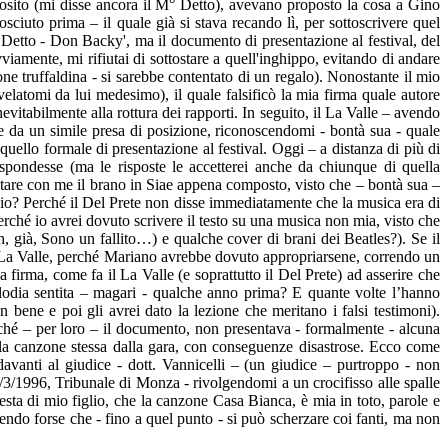
sito (mi disse ancora il M° Detto), avevano proposto la cosa a Gino
sciuto prima – il quale già si stava recando lì, per sottoscrivere quel
 Detto - Don Backy', ma il documento di presentazione al festival, del
vviamente, mi rifiutai di sottostare a quell'inghippo, evitando di andare
one truffaldina - si sarebbe contentato di un regalo). Nonostante il mio
velatomi da lui medesimo), il quale falsificò la mia firma quale autore
vitabilmente alla rottura dei rapporti. In seguito, il La Valle – avendo
re da un simile presa di posizione, riconoscendomi - bontà sua - quale
quello formale di presentazione al festival. Oggi – a distanza di più di
ispondesse (ma le risposte le accetterei anche da chiunque di quella
tare con me il brano in Siae appena composto, visto che – bontà sua –
e io? Perché il Del Prete non disse immediatamente che la musica era di
 Perché io avrei dovuto scrivere il testo su una musica non mia, visto che
h, già, Sono un fallito…) e qualche cover di brani dei Beatles?). Se il
 di La Valle, perché Mariano avrebbe dovuto appropriarsene, correndo un
firma, come fa il La Valle (e soprattutto il Del Prete) ad asserire che
elodia sentita – magari - qualche anno prima? E quante volte l’hanno
 bene e poi gli avrei dato la lezione che meritano i falsi testimoni).
ché – per loro – il documento, non presentava - formalmente - alcuna
della canzone stessa dalla gara, con conseguenze disastrose. Ecco come
davanti al giudice - dott. Vannicelli – (un giudice – purtroppo - non
0/3/1996, Tribunale di Monza - rivolgendomi a un crocifisso alle spalle
ta di mio figlio, che la canzone Casa Bianca, è mia in toto, parole e
apendo forse che - fino a quel punto - si può scherzare coi fanti, ma non