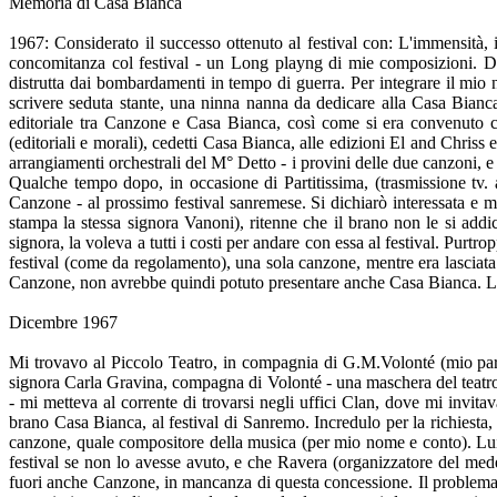
Memoria di Casa Bianca
1967: Considerato il successo ottenuto al festival con: L'immensità,
concomitanza col festival - un Long playng di mie composizioni. Da
distrutta dai bombardamenti in tempo di guerra. Per integrare il mio na
scrivere seduta stante, una ninna nanna da dedicare alla Casa Bianca (
editoriale tra Canzone e Casa Bianca, così come si era convenuto co
(editoriali e morali), cedetti Casa Bianca, alle edizioni El and Chris
arrangiamenti orchestrali del M° Detto - i provini delle due canzoni, e
Qualche tempo dopo, in occasione di Partitissima, (trasmissione tv. 
Canzone - al prossimo festival sanremese. Si dichiarò interessata e 
stampa la stessa signora Vanoni), ritenne che il brano non le si addi
signora, la voleva a tutti i costi per andare con essa al festival. Pur
festival (come da regolamento), una sola canzone, mentre era lasciata a
Canzone, non avrebbe quindi potuto presentare anche Casa Bianca. La
Dicembre 1967
Mi trovavo al Piccolo Teatro, in compagnia di G.M.Volonté (mio part
signora Carla Gravina, compagna di Volonté - una maschera del teatro, 
- mi metteva al corrente di trovarsi negli uffici Clan, dove mi invitav
brano Casa Bianca, al festival di Sanremo. Incredulo per la richiesta
canzone, quale compositore della musica (per mio nome e conto). Lui ri
festival se non lo avesse avuto, e che Ravera (organizzatore del medesi
fuori anche Canzone, in mancanza di questa concessione. Il problema, 